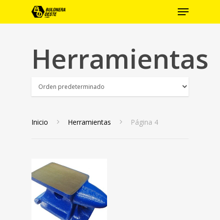
Herramientas
Hit enter to search or ESC to close
Inicio
Herramientas
Página 4