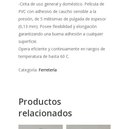
-Cinta de uso general y doméstico. Película de
PVC con adhesivo de caucho sensible a la
presión, de 5 milésimas de pulgada de espesor
(0,13 mm). Posee flexibilidad y elongación
garantizando una buena adhesión a cualquier
superficie.
Opera eficiente y continuamente en rangos de
temperatura de hasta 60 C.
Categoría:
Ferretería
Nosotros
Productos
Productos
Marcas
Accesorios Ferretería
relacionados
Adhesivos / Lubricant
Contacto
BOSCH