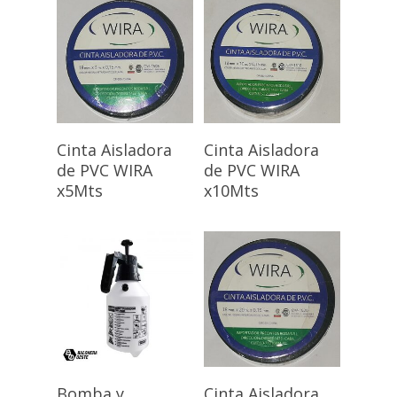
Herramientas Eléctric
Búsqueda
de
productos
Herramientas Manual
Tornillos y Bulones
Leer Más
Leer Más
Cinta Aisladora
Cinta Aisladora
de PVC WIRA
de PVC WIRA
x5Mts
x10Mts
Leer Más
Leer Más
Bomba y
Cinta Aisladora