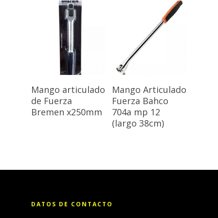
Leer Más
Leer Más
Mango articulado
Mango Articulado
de Fuerza
Fuerza Bahco
Bremen x250mm
704a mp 12
(largo 38cm)
DATOS DE CONTACTO