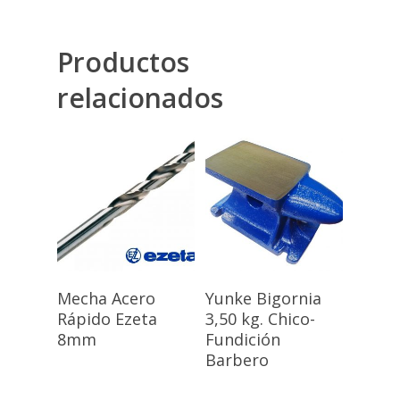
Productos
relacionados
Nosotros
Productos
Marcas
Accesorios Ferretería
Adhesivos / Lubricant
Contacto
BOSCH
Herramientas Eléctric
Leer Más
Leer Más
Búsqueda
Mecha Acero
Yunke Bigornia
de
productos
Rápido Ezeta
3,50 kg. Chico-
Herramientas Manual
8mm
Fundición
Tornillos y Bulones
Barbero