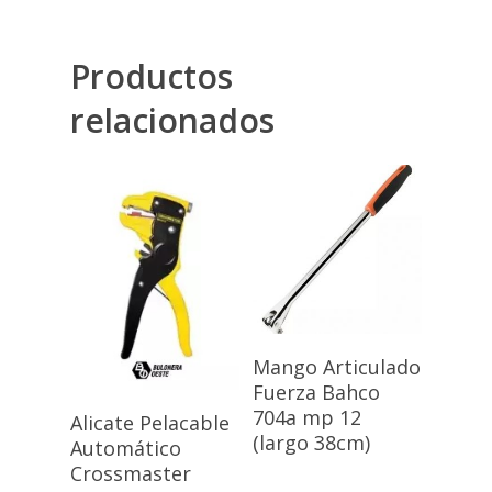
Productos
relacionados
Nosotros
Productos
Marcas
Accesorios Ferretería
Adhesivos / Lubricant
Contacto
BOSCH
Leer Más
Mango Articulado
Herramientas Eléctric
Búsqueda
Fuerza Bahco
de
Leer Más
704a mp 12
productos
Herramientas Manual
Alicate Pelacable
(largo 38cm)
Automático
Tornillos y Bulones
Crossmaster