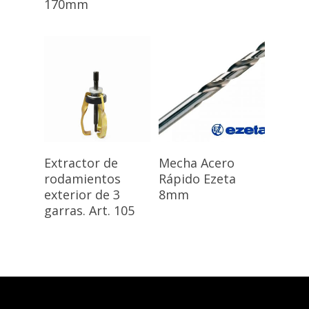
170mm
Leer Más
Leer Más
Extractor de
Mecha Acero
rodamientos
Rápido Ezeta
exterior de 3
8mm
garras. Art. 105