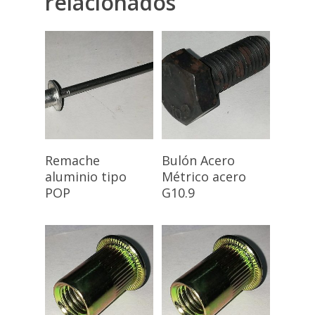
relacionados
Nosotros
Productos
Marcas
Accesorios Ferretería
Adhesivos / Lubricant
Contacto
BOSCH
Leer Más
Leer Más
Remache
Bulón Acero
Herramientas Eléctric
Búsqueda
aluminio tipo
Métrico acero
de
productos
Herramientas Manual
POP
G10.9
Tornillos y Bulones