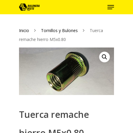
Inicio
Tornillos y Bulones
Tuerca
Hit enter to search or ESC to close
remache hierro M5x0.80
Tuerca remache
hierro M5x0.80